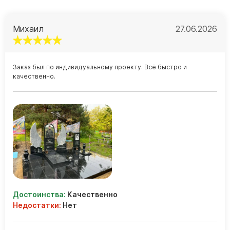
Памятники с колоннами
Памятники современные
Михаил
27.06.2026
Памятники стандартные
Памятники черные
Памятники со свечей
Заказ был по индивидуальному проекту. Всё быстро и
качественно.
Памятники в виде дерева
Памятники с лебедями
Памятники в форме волны
Хачкары
Памятники ростовые
Памятники в форме скалы
Памятник Родителям
Достоинства:
Качественно
Недостатки:
Нет
Мемориальные доски
Буквы из латуни