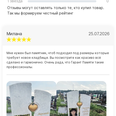
1 звезда
0
Памятники в форме креста
Отзывы могут оставлять только те, кто купил товар.
Зеркальные памятники
Так мы формируем честный рейтинг
Памятники из белого мрамора Коелга
Креативные памятники
Кресты из белого мрамора
Милана
25.07.2026
Фигурные памятники
Памятники в виде гитары
Мне нужен был памятник, чтоб подходил под размеры которые
требует новое кладбище. Вы посмотрите как красиво всё
Памятники комбинированные
сделано и гармонично. Очень рада, что Гарант Памяти такие
профессионалы.
Памятники из цветного гранита
Памятники красные
Памятники красно-черные
Памятники коричневые
Памятники серые
Памятники зеленые
Памятники из Дымовского гранита