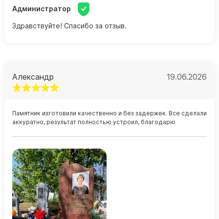
Администратор
Цоколь из гранита
Здравствуйте! Спасибо за отзыв.
Ограды из гранита
Ограды из чугуна
Столбы для ограды чугун
Ограды металл
Александр
19.06.2026
Столы и лавки
Тротуарная плитка
Памятник изготовили качественно и без задержек. Все сделали
Вазы полимерные
аккуратно, результат полностью устроил, благодарю
Подсвечники
Венки
Вазы из гранита
Скульптуры в полный рост
Скульптуры "Ангел" литиевые