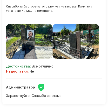
Скульптуры, барельефы и бюсты из бронзы
Спасибо за быстрое изготовление и установку. Памятник
установили в МО. Рекомендую.
Колумбарий
Недорогие памятники
Памятники с фотокерамикой
Памятники животным
Памятники младенцу
Памятники двойные
Памятники женщине
Памятники маме
Достоинства:
Всё отлично
Памятники жене
Недостатки:
Нет
Памятники девушке
Памятники дочери
Администратор
Здравствуйте! Спасибо за отзыв.
Памятники мужчине
Памятники дедушке