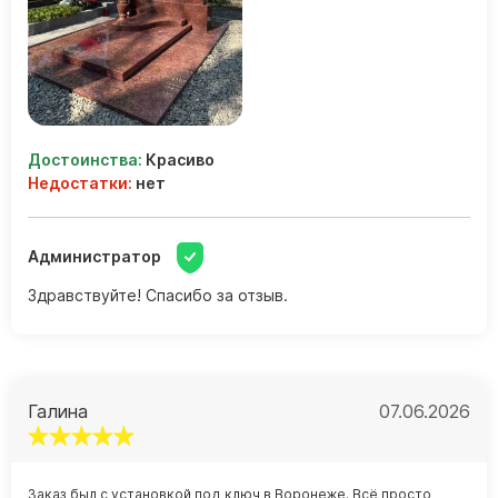
Барельефы
Кресты
Голуби
Распятие
Скорбящие
Достоинства:
Красиво
Недостатки:
нет
Цветы
Администратор
Здравствуйте! Спасибо за отзыв.
Галина
07.06.2026
Заказ был с установкой под ключ в Воронеже. Всё просто