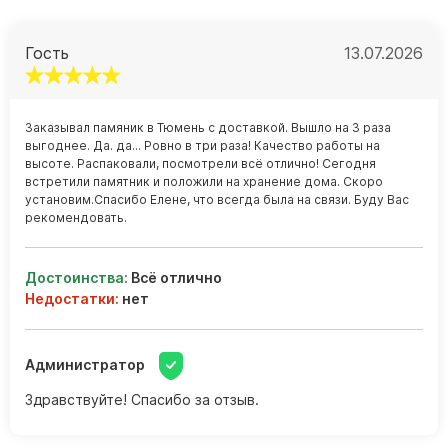
Памятники мужу
Памятники отцу
Гость
13.07.2026
Памятники парню
Памятники сыну
Заказывал памяник в Тюмень с доставкой. Вышло на 3 раза
выгоднее. Да. да... Ровно в три раза! Качество работы на
Памятники вертикальные
высоте. Распаковали, посмотрели всё отлично! Сегодня
Памятники врачу
встретили памятник и положили на хранение дома. Скоро
установим.Спасибо Елене, что всегда была на связи. Буду Вас
Памятники горизонтальные
рекомендовать.
Памятники индивидуальные
Памятники классические
Достоинства:
Всё отлично
Недостатки:
нет
Памятники книга
Памятники красивые
Памятники Православные
Администратор
Памятники прямоугольные
Здравствуйте! Спасибо за отзыв.
Памятники с воздушным креcтом