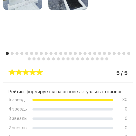
Участникам СВО
Памятники из гранита
Памятники из мрамора
Элитные памятники
Резные памятники
Мемориальные комплексы
Памятники с полноформатным фото
Склеп
5 / 5
Cкульптуры ангел
Детские памятники
Рейтинг формируется на основе актуальных отзывов
Памятники Мусульманские
5 звёзд
30
Памятники Армянские
4 звезды
0
Европейские памятники
3 звезды
0
Памятники "Клипарт"
2 звезды
0
Семейные памятники ( памятники на двоих )