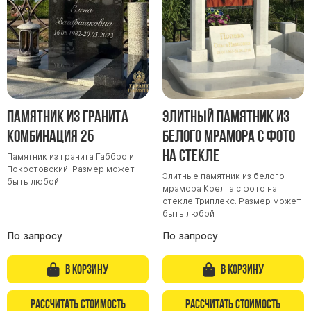
Скульптуры "Ангел" литиевые
Барельефы
Кресты
Голуби
Распятие
Памятник из гранита
Элитный памятник из
Скорбящие
Комбинация 25
белого мрамора с фото
Цветы
на стекле
Памятник из гранита Габбро и
Покостовский. Размер может
Элитные памятник из белого
быть любой.
мрамора Коелга с фото на
стекле Триплекс. Размер может
быть любой
По запросу
По запросу
В корзину
В корзину
Рассчитать стоимость
Рассчитать стоимость