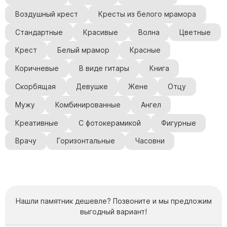
Воздушный крест
Кресты из белого мрамора
Стандартные
Красивые
Волна
Цветные
Крест
Белый мрамор
Красные
Коричневые
В виде гитары
Книга
Скорбящая
Девушке
Жене
Отцу
Мужу
Комбинированные
Ангел
Креативные
С фотокерамикой
Фигурные
Врачу
Горизонтальные
Часовни
Нашли памятник дешевле? Позвоните и мы предложим
выгодный вариант!