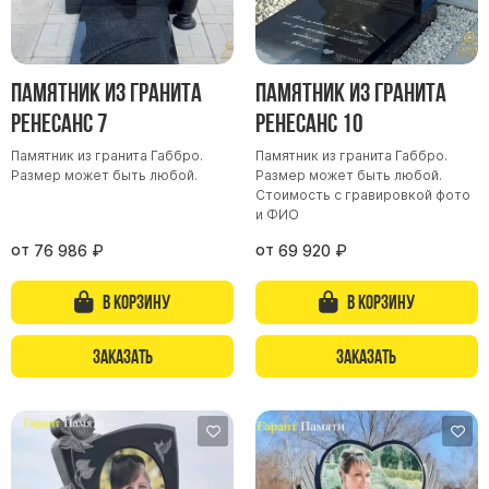
Скульптуры, барельефы и бюсты из бронзы
Колумбарий
Недорогие памятники
Памятник из гранита
Памятник из гранита
Ренесанс 7
Ренесанс 10
Памятники с фотокерамикой
Памятники животным
Памятник из гранита Габбро.
Памятник из гранита Габбро.
Размер может быть любой.
Размер может быть любой.
Памятники младенцу
Стоимость с гравировкой фото
и ФИО
Памятники двойные
от
от
Памятники женщине
76 986
₽
69 920
₽
Памятники маме
В корзину
В корзину
Памятники жене
Памятники девушке
Заказать
Заказать
Памятники дочери
Памятники мужчине
Памятники дедушке