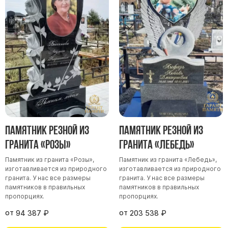
Памятники мужу
Памятники отцу
Памятники парню
Памятники сыну
Памятники вертикальные
Памятники врачу
Памятники горизонтальные
Памятники индивидуальные
Памятник резной из
Памятник резной из
Памятники классические
гранита «Розы»
гранита «Лебедь»
Памятники книга
Памятник из гранита «Розы»,
Памятник из гранита «Лебедь»,
Памятники красивые
изготавливается из природного
изготавливается из природного
гранита. У нас все размеры
гранита. У нас все размеры
Памятники Православные
памятников в правильных
памятников в правильных
пропорциях.
пропорциях.
Памятники прямоугольные
от
от
Памятники с воздушным креcтом
94 387
₽
203 538
₽