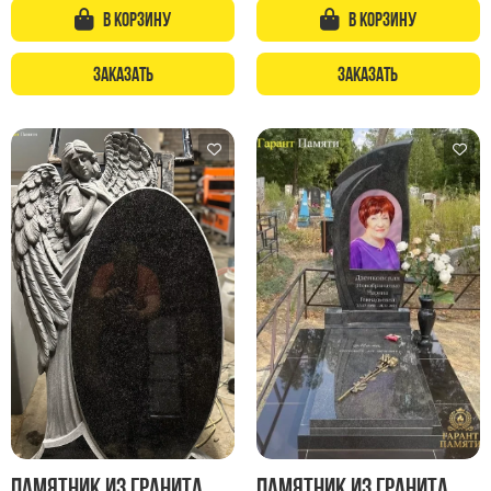
Памятники с колоннами
В корзину
В корзину
Памятники современные
Памятники стандартные
Заказать
Заказать
Памятники черные
Памятники со свечей
Памятники в виде дерева
Памятники с лебедями
Памятники в форме волны
Хачкары
Памятники ростовые
Памятники в форме скалы
Памятник Родителям
Флагштоки
Памятник из гранита
Памятник из гранита
Мемориальные доски