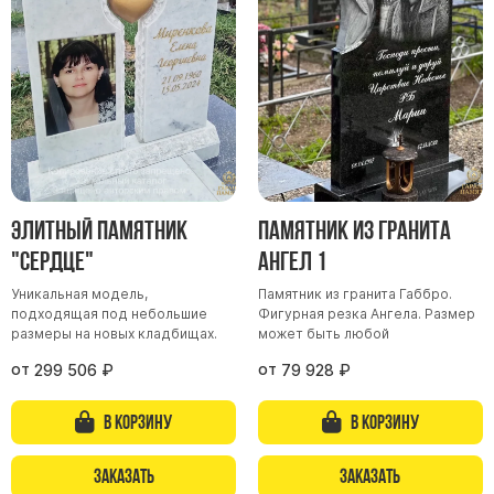
Участникам СВО
Памятники из гранита
Памятники из мрамора
Элитные памятники
Резные памятники
Мемориальные комплексы
Памятники с полноформатным фото
Элитный памятник
Памятник из гранита
Склеп
"Сердце"
Ангел 1
Cкульптуры ангел
Уникальная модель,
Памятник из гранита Габбро.
Детские памятники
подходящая под небольшие
Фигурная резка Ангела. Размер
Памятники Мусульманские
размеры на новых кладбищах.
может быть любой
Памятники Армянские
от
от
299 506
₽
79 928
₽
Европейские памятники
В корзину
В корзину
Памятники "Клипарт"
Семейные памятники ( памятники на двоих )
Заказать
Заказать