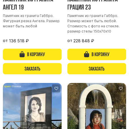
Ангел 19
Грация 23
Буквы из латуни
Цоколь из гранита
Памятник из гранита Габбро.
Памятник из гранита Габбро.
Фигурная резка Ангела. Размер
Размер может быть любой.
Ограды из гранита
может быть любой
Стоимость с фото на стекле.
размер стелы 150х70х10
Ограды из чугуна
от
от
136 518
₽
228 848
₽
Столбы для ограды чугун
Ограды металл
В корзину
В корзину
Столы и лавки
Тротуарная плитка
Заказать
Заказать
Вазы полимерные
Подсвечники
Венки
Вазы из гранита
Скульптуры в полный рост