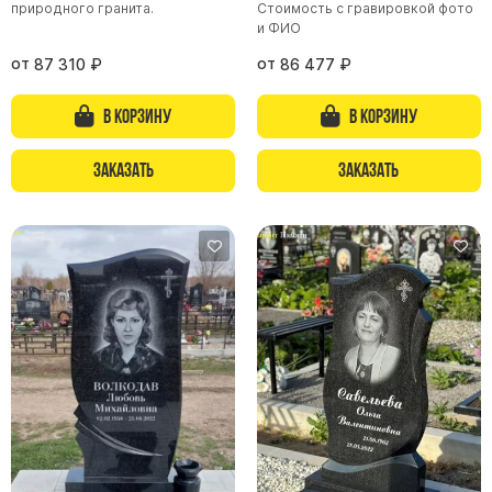
природного гранита.
Стоимость с гравировкой фото
и ФИО
Памятники из гранита Возрождение
Памятники из гранита Гранатовый Амфиболит
от
от
87 310
₽
86 477
₽
Памятники из гранита Сюскюянсаари
В корзину
В корзину
Памятники из гранита Балтик Грин
Памятники из гранита Покостовский
Заказать
Заказать
Памятники из гранита Лезниковский
Памятники из гранита Мансуровский
Памятники из гранита Масловский
Памятники из гранита Токовский
Памятники из гранита Капустинский
Арочные памятники
Памятники Крест
Памятники военным
Часовни из белого мрамора и гранита