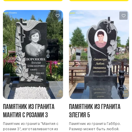
Памятники в форме креста
Зеркальные памятники
Памятники из белого мрамора Коелга
Креативные памятники
Кресты из белого мрамора
Фигурные памятники
Памятники в виде гитары
Памятники комбинированные
Памятники из цветного гранита
Памятники красные
Памятники красно-черные
Памятники коричневые
Памятник из гранита
Памятник из гранита
Памятники серые
Мантия с розами 3
Элегия 5
Памятники зеленые
Памятник из гранита "Мантия с
Памятник из гранита Габбро.
розами 3", изготавливается из
Размер может быть любой.
Памятники из Дымовского гранита