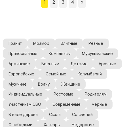
1
2
3
4
»
Гранит
Мрамор
Элитные
Резные
Православные
Комплексы
Мусульманские
Армянские
Военным
Детские
Арочные
Европейские
Семейные
Колумбарий
Мужчине
Врачу
Женщине
Индивидуальные
Ростовые
Родителям
Участникам СВО
Современные
Черные
В виде дерева
Скала
Со свечей
С лебедями
Хачкары
Недорогие