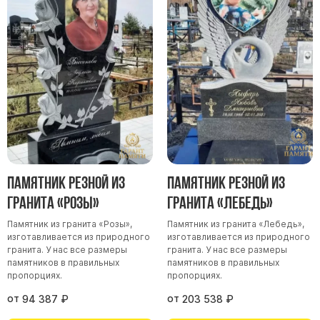
Памятники мужу
Памятники отцу
Памятники парню
Памятники сыну
Памятники вертикальные
Памятники врачу
Памятники горизонтальные
Памятники индивидуальные
Памятник резной из
Памятник резной из
Памятники классические
гранита «Розы»
гранита «Лебедь»
Памятники книга
Памятник из гранита «Розы»,
Памятник из гранита «Лебедь»,
Памятники красивые
изготавливается из природного
изготавливается из природного
гранита. У нас все размеры
гранита. У нас все размеры
Памятники Православные
памятников в правильных
памятников в правильных
пропорциях.
пропорциях.
Памятники прямоугольные
от
от
Памятники с воздушным креcтом
94 387
₽
203 538
₽