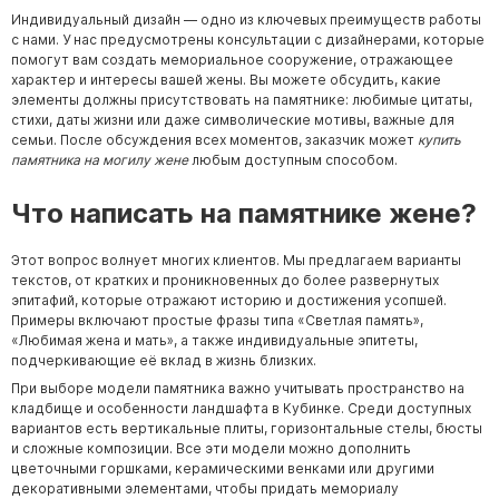
Индивидуальный дизайн — одно из ключевых преимуществ работы
с нами. У нас предусмотрены консультации с дизайнерами, которые
помогут вам создать мемориальное сооружение, отражающее
характер и интересы вашей жены. Вы можете обсудить, какие
элементы должны присутствовать на памятнике: любимые цитаты,
стихи, даты жизни или даже символические мотивы, важные для
семьи. После обсуждения всех моментов, заказчик может
купить
памятника на могилу жене
любым доступным способом.
Что написать на памятнике жене?
Этот вопрос волнует многих клиентов. Мы предлагаем варианты
текстов, от кратких и проникновенных до более развернутых
эпитафий, которые отражают историю и достижения усопшей.
Примеры включают простые фразы типа «Светлая память»,
«Любимая жена и мать», а также индивидуальные эпитеты,
подчеркивающие её вклад в жизнь близких.
При выборе модели памятника важно учитывать пространство на
кладбище и особенности ландшафта в Кубинке. Среди доступных
вариантов есть вертикальные плиты, горизонтальные стелы, бюсты
и сложные композиции. Все эти модели можно дополнить
цветочными горшками, керамическими венками или другими
декоративными элементами, чтобы придать мемориалу