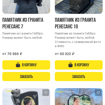
Скульптуры, барельефы и бюсты из бронзы
Колумбарий
Недорогие памятники
Памятник из гранита
Памятник из гранита
Ренесанс 7
Ренесанс 10
Памятники с фотокерамикой
Памятники животным
Памятник из гранита Габбро.
Памятник из гранита Габбро.
Размер может быть любой.
Размер может быть любой.
Памятники младенцу
Стоимость с гравировкой фото
и ФИО
Памятники двойные
от
от
Памятники женщине
76 986
₽
69 920
₽
Памятники маме
В корзину
В корзину
Памятники жене
Памятники девушке
Заказать
Заказать
Памятники дочери
Памятники мужчине
Памятники дедушке