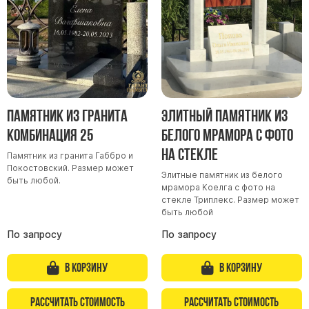
Скульптуры "Ангел" литиевые
Барельефы
Кресты
Голуби
Распятие
Памятник из гранита
Элитный памятник из
Скорбящие
Комбинация 25
белого мрамора с фото
Цветы
на стекле
Памятник из гранита Габбро и
Покостовский. Размер может
Элитные памятник из белого
быть любой.
мрамора Коелга с фото на
стекле Триплекс. Размер может
быть любой
По запросу
По запросу
В корзину
В корзину
Рассчитать стоимость
Рассчитать стоимость