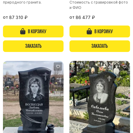
природного гранита.
Стоимость с гравировкой фото
и ФИО
Памятники из гранита Возрождение
Памятники из гранита Гранатовый Амфиболит
от
от
87 310
₽
86 477
₽
Памятники из гранита Сюскюянсаари
В корзину
В корзину
Памятники из гранита Балтик Грин
Памятники из гранита Покостовский
Заказать
Заказать
Памятники из гранита Лезниковский
Памятники из гранита Мансуровский
Памятники из гранита Масловский
Памятники из гранита Токовский
Памятники из гранита Капустинский
Арочные памятники
Памятники Крест
Памятники военным
Часовни из белого мрамора и гранита