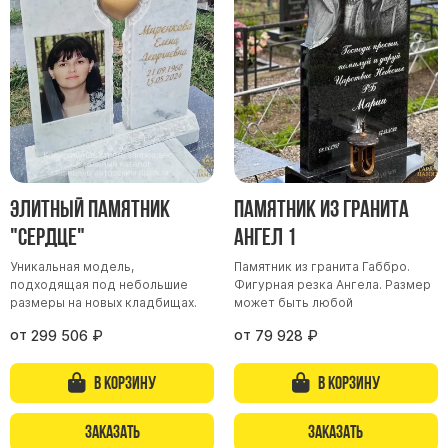
Участникам СВО
Памятники из гранита
Памятники из мрамора
Элитные памятники
Резные памятники
Мемориальные комплексы
Памятники с полноформатным фото
Элитный памятник
Памятник из гранита
Склеп
"Сердце"
Ангел 1
Cкульптуры ангел
Уникальная модель,
Памятник из гранита Габбро.
Детские памятники
подходящая под небольшие
Фигурная резка Ангела. Размер
Памятники Мусульманские
размеры на новых кладбищах.
может быть любой
Памятники Армянские
от
от
299 506
₽
79 928
₽
Европейские памятники
В корзину
В корзину
Памятники "Клипарт"
Семейные памятники ( памятники на двоих )
Заказать
Заказать