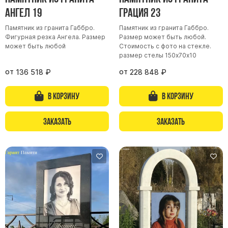
Ангел 19
Грация 23
Буквы из латуни
Цоколь из гранита
Памятник из гранита Габбро.
Памятник из гранита Габбро.
Фигурная резка Ангела. Размер
Размер может быть любой.
Ограды из гранита
может быть любой
Стоимость с фото на стекле.
размер стелы 150х70х10
Ограды из чугуна
от
от
136 518
₽
228 848
₽
Столбы для ограды чугун
Ограды металл
В корзину
В корзину
Столы и лавки
Тротуарная плитка
Заказать
Заказать
Вазы полимерные
Подсвечники
Венки
Вазы из гранита
Скульптуры в полный рост