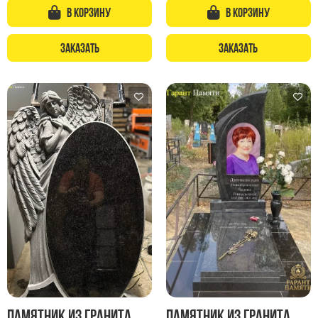
Памятники с колоннами
В корзину
В корзину
Памятники современные
Памятники стандартные
Заказать
Заказать
Памятники черные
Памятники со свечей
Памятники в виде дерева
Памятники с лебедями
Памятники в форме волны
Хачкары
Памятники ростовые
Памятники в форме скалы
Памятник Родителям
Флагштоки
Памятник из гранита
Памятник из гранита
Мемориальные доски