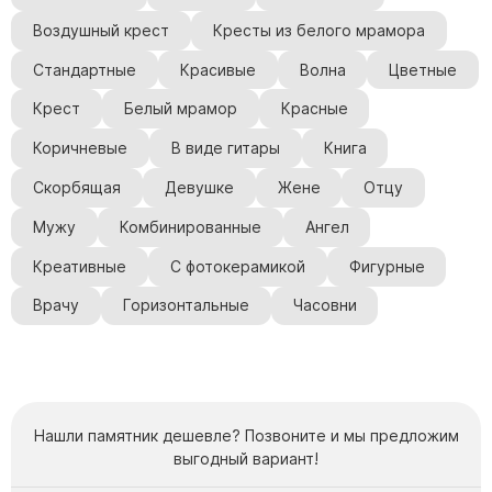
Воздушный крест
Кресты из белого мрамора
Стандартные
Красивые
Волна
Цветные
Крест
Белый мрамор
Красные
Коричневые
В виде гитары
Книга
Скорбящая
Девушке
Жене
Отцу
Мужу
Комбинированные
Ангел
Креативные
С фотокерамикой
Фигурные
Врачу
Горизонтальные
Часовни
Нашли памятник дешевле? Позвоните и мы предложим
выгодный вариант!