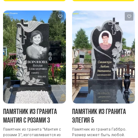
Памятники в форме креста
Зеркальные памятники
Памятники из белого мрамора Коелга
Креативные памятники
Кресты из белого мрамора
Фигурные памятники
Памятники в виде гитары
Памятники комбинированные
Памятники из цветного гранита
Памятники красные
Памятники красно-черные
Памятники коричневые
Памятник из гранита
Памятник из гранита
Памятники серые
Мантия с розами 3
Элегия 5
Памятники зеленые
Памятник из гранита "Мантия с
Памятник из гранита Габбро.
розами 3", изготавливается из
Размер может быть любой.
Памятники из Дымовского гранита