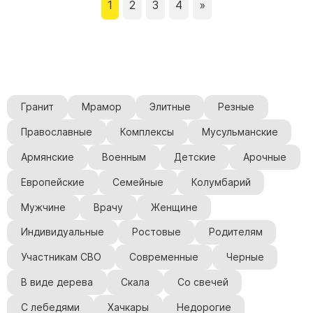
1
2
3
4
»
Гранит
Мрамор
Элитные
Резные
Православные
Комплексы
Мусульманские
Армянские
Военным
Детские
Арочные
Европейские
Семейные
Колумбарий
Мужчине
Врачу
Женщине
Индивидуальные
Ростовые
Родителям
Участникам СВО
Современные
Черные
В виде дерева
Скала
Со свечей
С лебедями
Хачкары
Недорогие