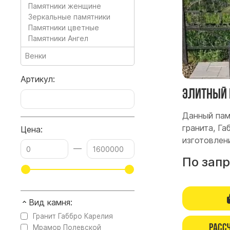
Памятники женщине
Зеркальные памятники
Памятники цветные
Памятники Ангел
Венки
Артикул:
Элитный 
Данный пам
гранита, Г
Цена:
изготовлен
—
По зап
Вид камня:
Гранит Габбро Карелия
Расс
Мрамор Полевской