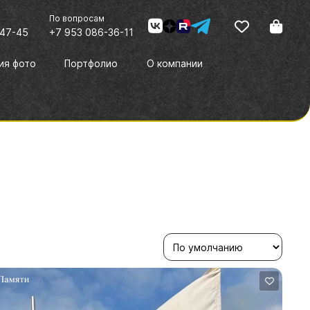
По вопросам
-47-45
+7 953 086-36-11
ия фото
Портфолио
О компании