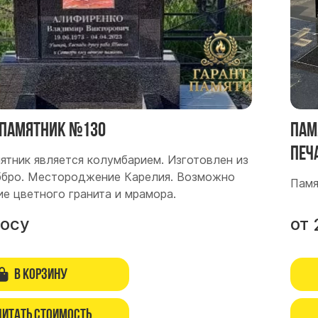
памятник №130
Пам
печ
ятник является колумбарием. Изготовлен из
аббро. Местороджение Карелия. Возможно
Памя
ие цветного гранита и мрамора.
росу
от
В корзину
читать стоимость