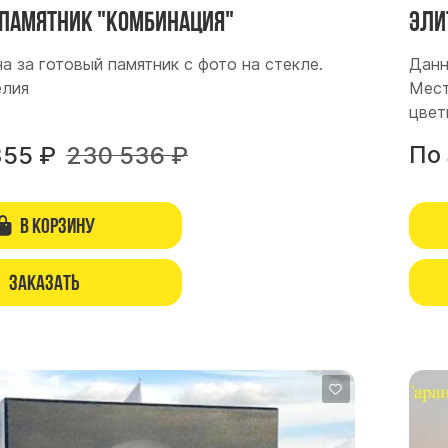
памятник "Комбинация"
Эли
а за готовый памятник с фото на стекле.
Данн
елия
Мест
цвет
По
355
₽
230 536
₽
В корзину
Заказать