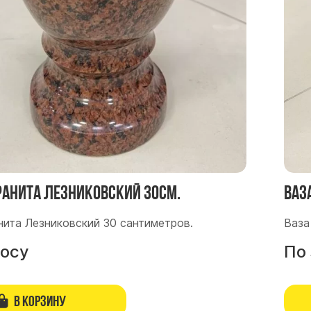
гранита Лезниковский 30см.
Ваз
нита Лезниковский 30 сантиметров.
Ваза
росу
По
В корзину