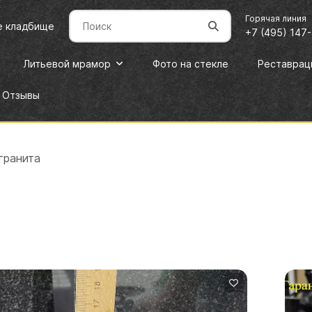
Горячая линия
е кладбище
+7 (495) 147
Литьевой мрамор
Фото на стекле
Реставрац
Отзывы
гранита