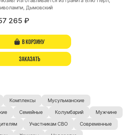
люзив! Изготавливается из гранита Блю Перл,
иволампи, Дымовский
57 265
₽
В корзину
Заказать
Комплексы
Мусульманские
кие
Семейные
Колумбарий
Мужчине
ителям
Участникам СВО
Современные