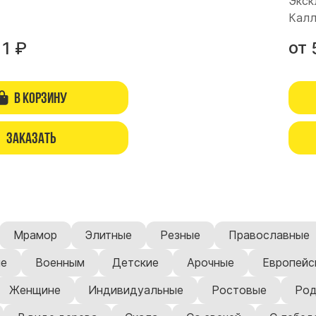
Экск
Калл
от
11
₽
В корзину
Заказать
Мрамор
Элитные
Резные
Православные
ие
Военным
Детские
Арочные
Европейс
Женщине
Индивидуальные
Ростовые
Род