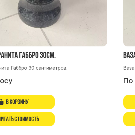
ранита Габбро 30см.
Ваз
нита Габбро 30 сантиметров.
Ваза
росу
По
В корзину
читать стоимость