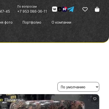
По вопросам
-47-45
+7 953 086-36-11
ия фото
Портфолио
О компании